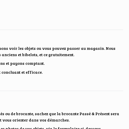
ons voir les objets ou vous pouvez passer au magasin. Nous
anciens et bibelots, et ce gratuitement.
tons et payons comptant.
concluant et efficace.
és ou de brocante, sachez que la brocante Passé & Présent sera
 et vous orienter dans vos démarches.
des photos de vos objets, via le formulaire ci-dessous